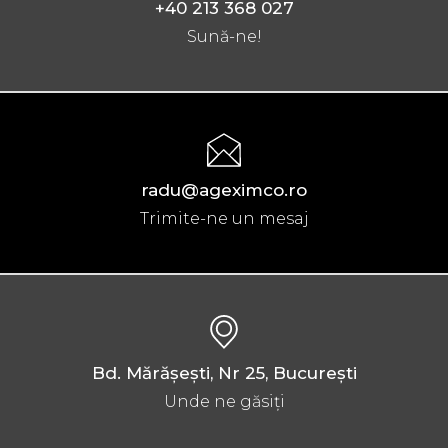
+40 213 368 027
Sună-ne!
radu@ageximco.ro
Trimite-ne un mesaj
Bd. Mărăşeşti, Nr 25, Bucureşti
Unde ne găsiți